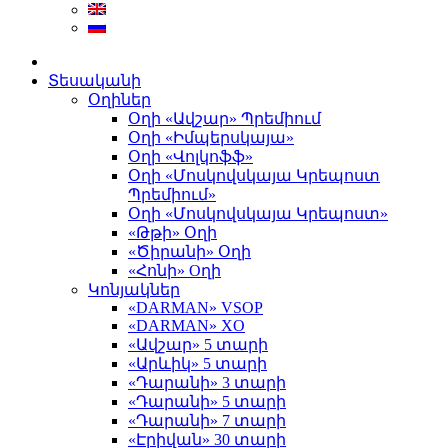
Տեսականի
Օղիներ
Օղի «Ավշար» Պրեմիում
Օղի «Իմպերսկայա»
Օղի «Վոլկոֆֆ»
Օղի «Մոսկովսկայա Կրեպոստ
Պրեմիում»
Օղի «Մոսկովսկայա Կրեպոստ»
«Թթի» Օղի
«Ծիրանի» Օղի
«Հոնի» Оղի
Կոնյակներ
«DARMAN» VSOP
«DARMAN» XO
«Ավշար» 5 տարի
«Արևիկ» 5 տարի
«Դարանի» 3 տարի
«Դարանի» 5 տարի
«Դարանի» 7 տարի
«Էրիվան» 30 տարի