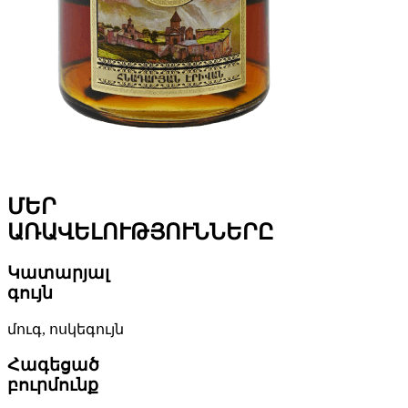
ՄԵՐ
ԱՌԱՎԵԼՈՒԹՅՈՒՆՆԵՐԸ
Կատարյալ
գույն
մուգ, ոսկեգույն
Հագեցած
բուրմունք