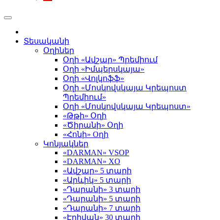
Տեսականի
Օղիներ
Օղի «Ավշար» Պրեմիում
Օղի «Իմպերսկայա»
Օղի «Վոլկոֆֆ»
Օղի «Մոսկովսկայա Կրեպոստ
Պրեմիում»
Օղի «Մոսկովսկայա Կրեպոստ»
«Թթի» Օղի
«Ծիրանի» Օղի
«Հոնի» Оղի
Կոնյակներ
«DARMAN» VSOP
«DARMAN» XO
«Ավշար» 5 տարի
«Արևիկ» 5 տարի
«Դարանի» 3 տարի
«Դարանի» 5 տարի
«Դարանի» 7 տարի
«Էրիվան» 30 տարի