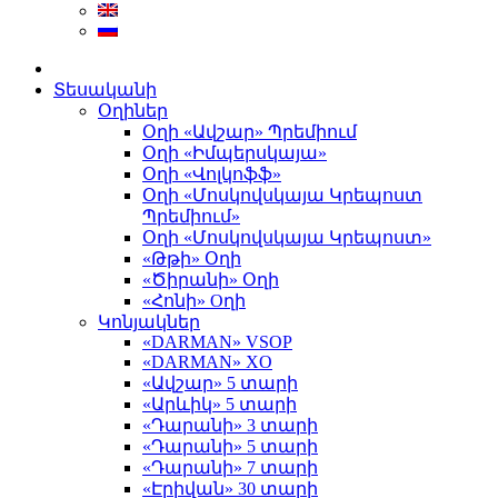
Տեսականի
Օղիներ
Օղի «Ավշար» Պրեմիում
Օղի «Իմպերսկայա»
Օղի «Վոլկոֆֆ»
Օղի «Մոսկովսկայա Կրեպոստ
Պրեմիում»
Օղի «Մոսկովսկայա Կրեպոստ»
«Թթի» Օղի
«Ծիրանի» Օղի
«Հոնի» Оղի
Կոնյակներ
«DARMAN» VSOP
«DARMAN» XO
«Ավշար» 5 տարի
«Արևիկ» 5 տարի
«Դարանի» 3 տարի
«Դարանի» 5 տարի
«Դարանի» 7 տարի
«Էրիվան» 30 տարի