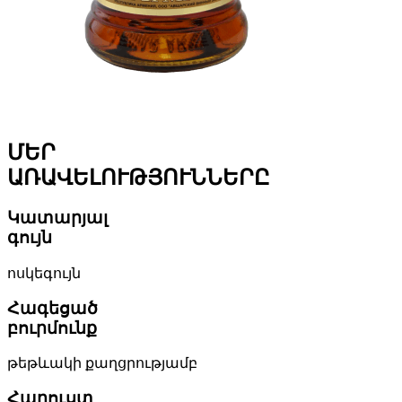
ՄԵՐ
ԱՌԱՎԵԼՈՒԹՅՈՒՆՆԵՐԸ
Կատարյալ
գույն
ոսկեգույն
Հագեցած
բուրմունք
թեթևակի քաղցրությամբ
Հարուստ