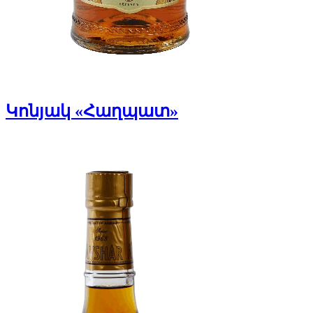
Կոնյակ «Հաղպատ»