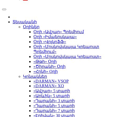
Տեսականի
Օղիներ
Օղի «Ավշար» Պրեմիում
Օղի «Իմպերսկայա»
Օղի «Վոլկոֆֆ»
Օղի «Մոսկովսկայա Կրեպոստ
Պրեմիում»
Օղի «Մոսկովսկայա Կրեպոստ»
«Թթի» Օղի
«Ծիրանի» Օղի
«Հոնի» Оղի
Կոնյակներ
«DARMAN» VSOP
«DARMAN» XO
«Ավշար» 5 տարի
«Արևիկ» 5 տարի
«Դարանի» 3 տարի
«Դարանի» 5 տարի
«Դարանի» 7 տարի
«Էրիվան» 30 տարի