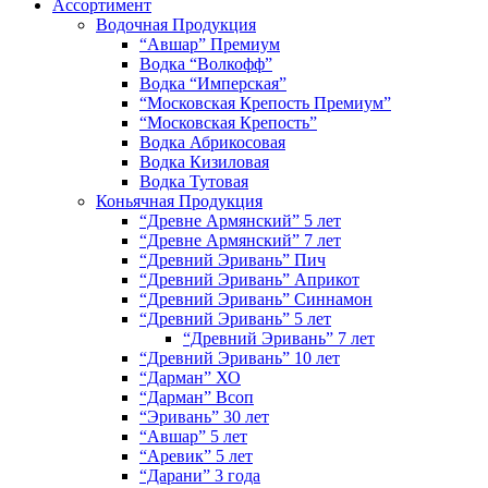
Ассортимент
Водочная Продукция
“Авшар” Премиум
Водка “Волкофф”
Водка “Имперская”
“Московская Крепость Премиум”
“Московская Крепость”
Водка Абрикосовая
Водка Кизиловая
Водка Тутовая
Коньячная Продукция
“Древне Армянский” 5 лет
“Древне Армянский” 7 лет
“Древний Эривань” Пич
“Древний Эривань” Априкот
“Древний Эривань” Синнамон
“Древний Эривань” 5 лет
“Древний Эривань” 7 лет
“Древний Эривань” 10 лет
“Дарман” ХО
“Дарман” Всоп
“Эривань” 30 лет
“Авшар” 5 лет
“Аревик” 5 лет
“Дарани” 3 года