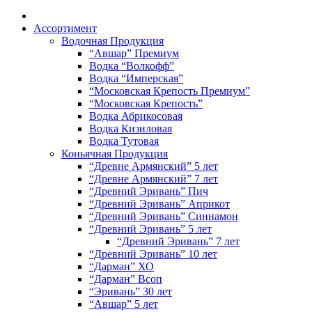
Ассортимент
Водочная Продукция
“Авшар” Премиум
Водка “Волкофф”
Водка “Имперская”
“Московская Крепость Премиум”
“Московская Крепость”
Водка Абрикосовая
Водка Кизиловая
Водка Тутовая
Коньячная Продукция
“Древне Армянский” 5 лет
“Древне Армянский” 7 лет
“Древний Эривань” Пич
“Древний Эривань” Априкот
“Древний Эривань” Синнамон
“Древний Эривань” 5 лет
“Древний Эривань” 7 лет
“Древний Эривань” 10 лет
“Дарман” ХО
“Дарман” Всоп
“Эривань” 30 лет
“Авшар” 5 лет