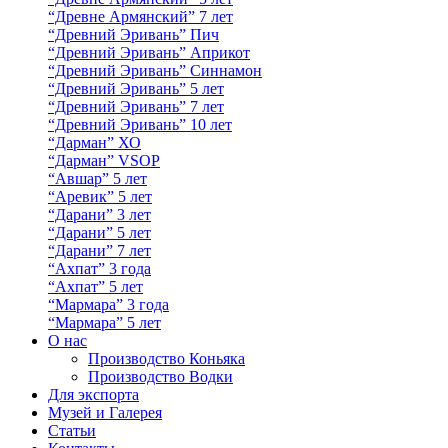
“Древне Армянский” 7 лет
“Древний Эривань” Пич
“Древний Эривань” Априкот
“Древний Эривань” Синнамон
“Древний Эривань” 5 лет
“Древний Эривань” 7 лет
“Древний Эривань” 10 лет
“Дарман” ХО
“Дарман” VSOP
“Авшар” 5 лет
“Аревик” 5 лет
“Дарани” 3 лет
“Дарани” 5 лет
“Дарани” 7 лет
“Ахпат” 3 года
“Ахпат” 5 лет
“Мармара” 3 года
“Мармара” 5 лет
О нас
Производство Коньяка
Производство Водки
Для экспорта
Музей и Галерея
Статьи