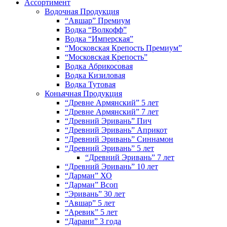
Ассортимент
Водочная Продукция
“Авшар” Премиум
Водка “Волкофф”
Водка “Имперская”
“Московская Крепость Премиум”
“Московская Крепость”
Водка Абрикосовая
Водка Кизиловая
Водка Тутовая
Коньячная Продукция
“Древне Армянский” 5 лет
“Древне Армянский” 7 лет
“Древний Эривань” Пич
“Древний Эривань” Априкот
“Древний Эривань” Синнамон
“Древний Эривань” 5 лет
“Древний Эривань” 7 лет
“Древний Эривань” 10 лет
“Дарман” ХО
“Дарман” Всоп
“Эривань” 30 лет
“Авшар” 5 лет
“Аревик” 5 лет
“Дарани” 3 года