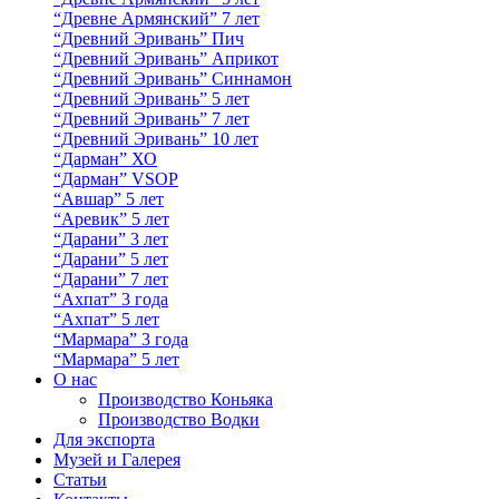
“Древне Армянский” 7 лет
“Древний Эривань” Пич
“Древний Эривань” Априкот
“Древний Эривань” Синнамон
“Древний Эривань” 5 лет
“Древний Эривань” 7 лет
“Древний Эривань” 10 лет
“Дарман” ХО
“Дарман” VSOP
“Авшар” 5 лет
“Аревик” 5 лет
“Дарани” 3 лет
“Дарани” 5 лет
“Дарани” 7 лет
“Ахпат” 3 года
“Ахпат” 5 лет
“Мармара” 3 года
“Мармара” 5 лет
О нас
Производство Коньяка
Производство Водки
Для экспорта
Музей и Галерея
Статьи