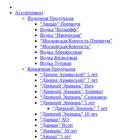
Ассортимент
Водочная Продукция
“Авшар” Премиум
Водка “Волкофф”
Водка “Имперская”
“Московская Крепость Премиум”
“Московская Крепость”
Водка Абрикосовая
Водка Кизиловая
Водка Тутовая
Коньячная Продукция
“Древне Армянский” 5 лет
“Древне Армянский” 7 лет
“Древний Эривань” Пич
“Древний Эривань” Априкот
“Древний Эривань” Синнамон
“Древний Эривань” 5 лет
“Древний Эривань” 7 лет
“Древний Эривань” 10 лет
“Дарман” ХО
“Дарман” Всоп
“Эривань” 30 лет
“Авшар” 5 лет